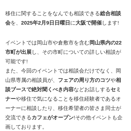
移住に関することをなんでも相談できる
総合相談
会
を、
2025年2月9日日曜日
に
大阪で開催
します!
イベントでは岡山市や倉敷市を含む
岡山県内の22
市町が出展
し、その市町についての詳しい相談が
可能です!
また、今回のイベントでは相談会だけでなく、岡
山県専属の相談員が、
フェアの周り方のコツ
や
相
談ブースで絶対聞くべき内容
などお話しする
セミ
ナー
や移住で気になることを移住経験者であるオ
ーナーに相談したり、移住希望者の皆さま同士が
交流できる
カフェがオープン
!その他イベントも企
画しております。